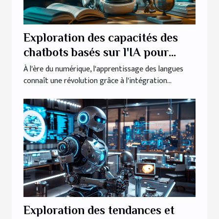
Exploration des capacités des
chatbots basés sur l'IA pour
l'apprentissage des langues
À l'ère du numérique, l'apprentissage des langues
connaît une révolution grâce à l'intégration...
Exploration des tendances et