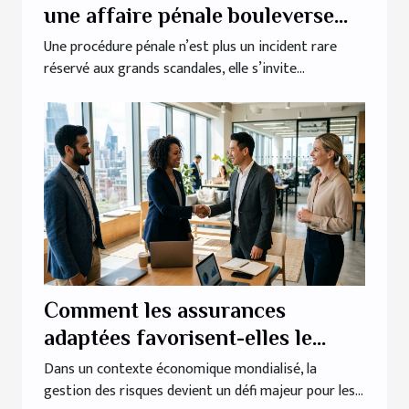
une affaire pénale bouleverse
les stratégies d’entreprise
Une procédure pénale n’est plus un incident rare
réservé aux grands scandales, elle s’invite...
Comment les assurances
adaptées favorisent-elles le
succès des entreprises
Dans un contexte économique mondialisé, la
gestion des risques devient un défi majeur pour les...
internationales ?