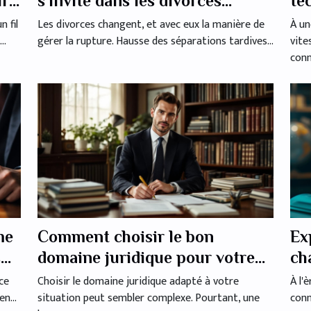
ur
s'invite dans les divorces
te
modernes
la
n fil
Les divorces changent, et avec eux la manière de
À un
..
gérer la rupture. Hausse des séparations tardives...
vite
conna
me
Comment choisir le bon
Ex
s
domaine juridique pour votre
ch
cas ?
l'
ce
Choisir le domaine juridique adapté à votre
À l'
n...
situation peut sembler complexe. Pourtant, une
conn