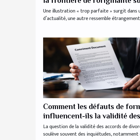
la frontière de l’originalité s
le web ?
Une illustration « trop parfaite » surgit dans u
d’actualité, une autre ressemble étrangement.
Comment les défauts de for
influencent-ils la validité de
accords de divorce ?
La question de la validité des accords de divor
soulève souvent des inquiétudes, notamment e