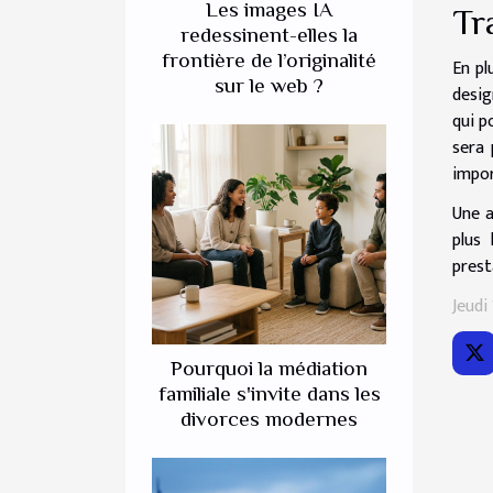
Les images IA
Tr
redessinent-elles la
frontière de l’originalité
En pl
sur le web ?
desig
qui p
sera 
impor
Une a
plus 
prest
Jeudi
Pourquoi la médiation
familiale s'invite dans les
divorces modernes