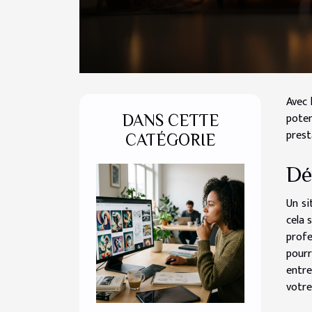
Avec 
poten
DANS CETTE
prest
CATÉGORIE
Dé
Un si
cela 
profe
pourr
entre
votre