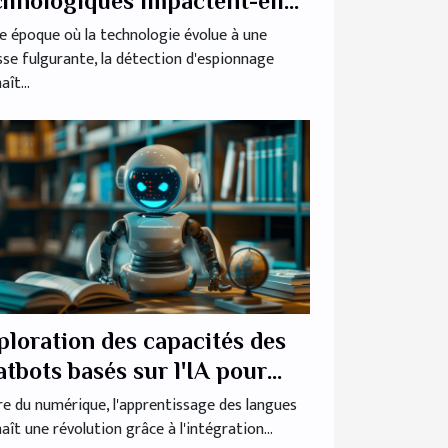
chnologiques impactent-elles
 détection d'espionnage ?
e époque où la technologie évolue à une
sse fulgurante, la détection d'espionnage
ît...
ploration des capacités des
atbots basés sur l'IA pour
apprentissage des langues
ère du numérique, l'apprentissage des langues
aît une révolution grâce à l'intégration...