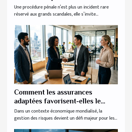
les stratégies d’entreprise
Une procédure pénale n’est plus un incident rare
réservé aux grands scandales, elle s’invite...
Comment les assurances
adaptées favorisent-elles le
succès des entreprises
Dans un contexte économique mondialisé, la
gestion des risques devient un défi majeur pour les...
internationales ?