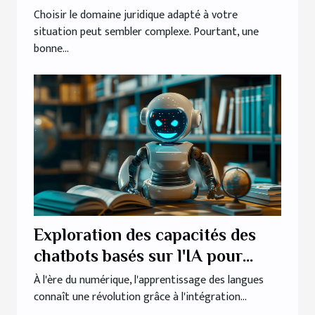
Choisir le domaine juridique adapté à votre
situation peut sembler complexe. Pourtant, une
bonne...
Exploration des capacités des
chatbots basés sur l'IA pour
l'apprentissage des langues
À l'ère du numérique, l'apprentissage des langues
connaît une révolution grâce à l'intégration...