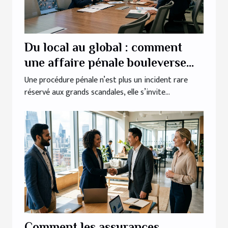
Du local au global : comment
une affaire pénale bouleverse
les stratégies d’entreprise
Une procédure pénale n’est plus un incident rare
réservé aux grands scandales, elle s’invite...
Comment les assurances